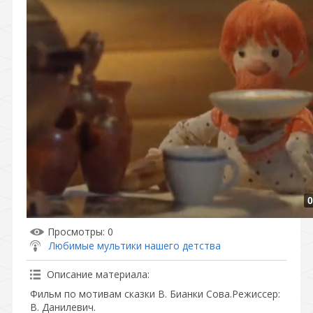
0
Просмотры
: 0
Любимые мультики нашего детства
Описание материала
:
Фильм по мотивам сказки В. Бианки Сова.Режиссер:
В. Данилевич.