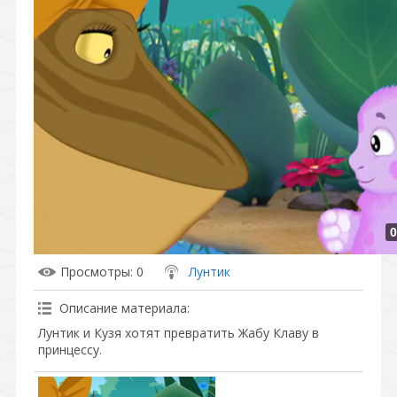
0
Просмотры
: 0
Лунтик
Описание материала
:
Лунтик и Кузя хотят превратить Жабу Клаву в
принцессу.