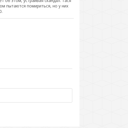
ет об этом, устраивая скандал. Тася
сом пытаются помириться, но у них
0.