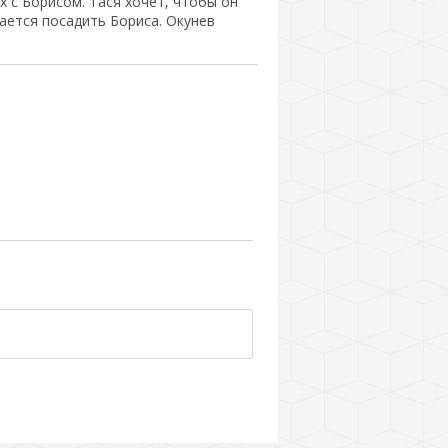
х с Борисом. Тася хочет, чтобы он
ается посадить Бориса. Окунев