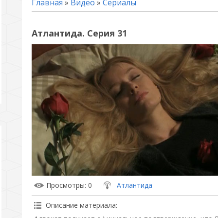
Главная
»
Видео
»
Сериалы
Атлантида. Серия 31
Просмотры
: 0
Атлантида
Описание материала
: