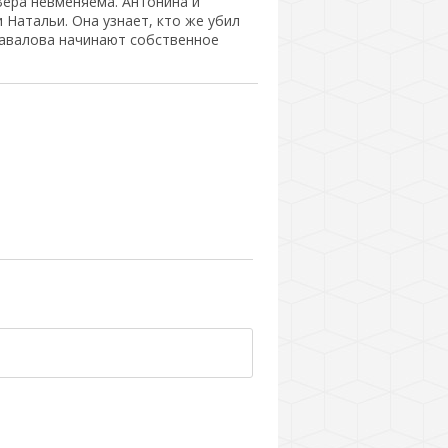
ера невменяема. Антонина и
Натальи. Она узнает, кто же убил
Завалова начинают собственное