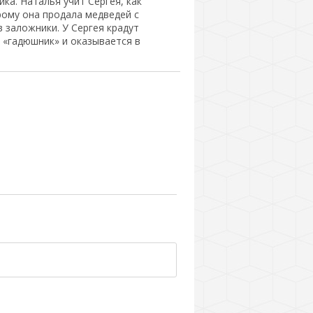
ка. Наталья учит Сергея, как
рому она продала медведей с
 заложники. У Сергея крадут
в «гадюшник» и оказывается в