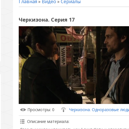
Главная
»
Видео
»
Сериалы
Черкизона. Серия 17
Просмотры
: 0
Черкизона. Одноразовые люд
Описание материала
: