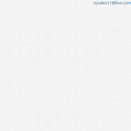
rusalex11@live.com