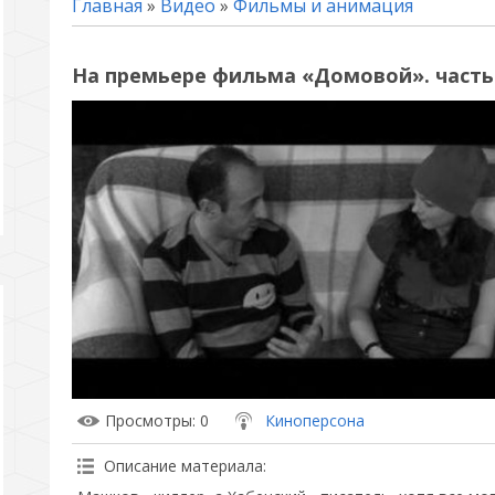
Главная
»
Видео
»
Фильмы и анимация
На премьере фильма «Домовой». часть
Просмотры
: 0
Киноперсона
Описание материала
: