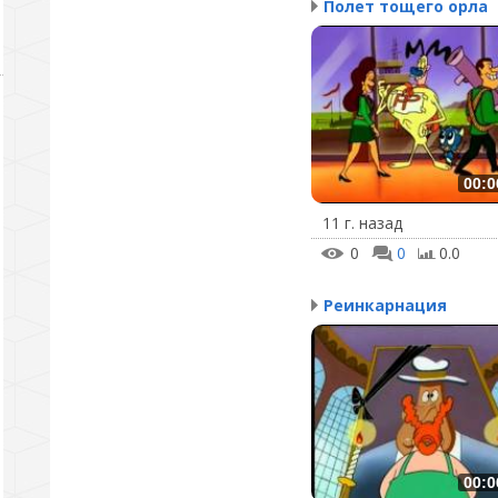
Полет тощего орла
00:0
11 г. назад
0
0
0.0
Реинкарнация
00:0