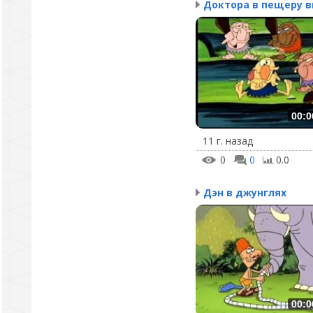
00:0
11 г. назад
0
0
0.0
Дэн в джунглях
00:0