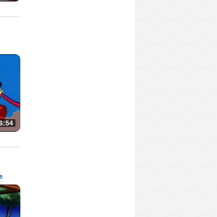
6:54
е