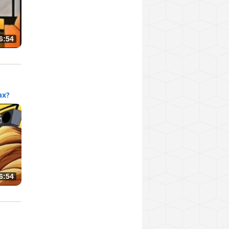
6:54
ах?
6:54