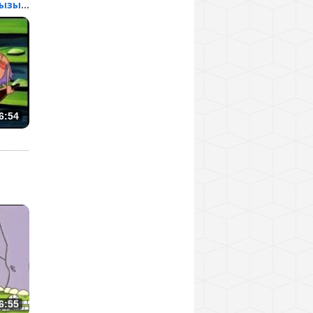
Доктора в пещеру вызыва...
6:54
6:55