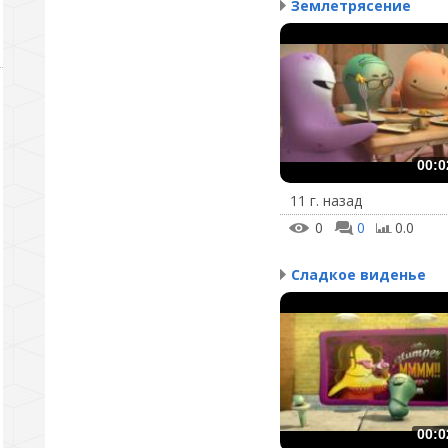
Землетрясение
00:0
11 г. назад
0
0
0.0
Сладкое виденье
00:0