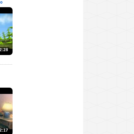
о
2:28
2:17