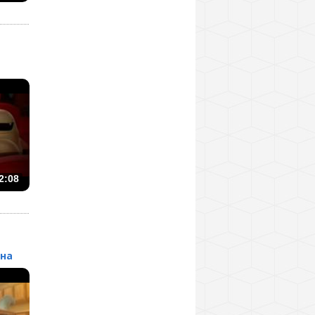
2:08
ьна