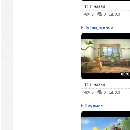
11 г. назад
0
0
0.0
Кугли, молчи!
00:0
11 г. назад
0
0
0.0
Окулист