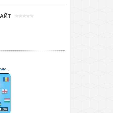
САЙТ
uCoz - Бесплатный конст...
1:34