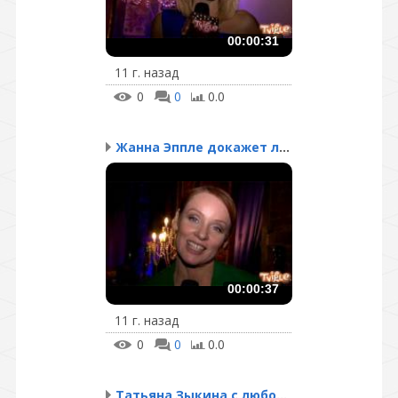
00:00:31
11 г. назад
0
0
0.0
Жанна Эппле докажет люб...
00:00:37
11 г. назад
0
0
0.0
Татьяна Зыкина с любовь...