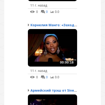
11 г. назад
0
0
0.0
Корнелия Манго: «Заходи...
00:00:18
11 г. назад
0
0
0.0
Армейский трэш от 5ives...