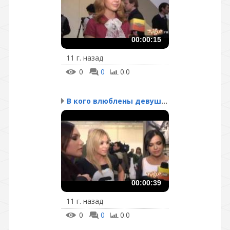
00:00:15
11 г. назад
0
0
0.0
В кого влюблены девушки...
00:00:39
11 г. назад
0
0
0.0