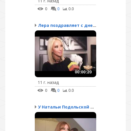
11 г. назад
0
0
0.0
Лера поздравляет с днем...
00:00:20
11 г. назад
0
0
0.0
У Натальи Подольской ка...