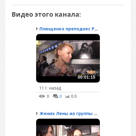
Видео этого канала
:
Плющенко преподнес Рудк...
00:01:15
11 г. назад
0
0
0.0
Жених Лены из группы «С...