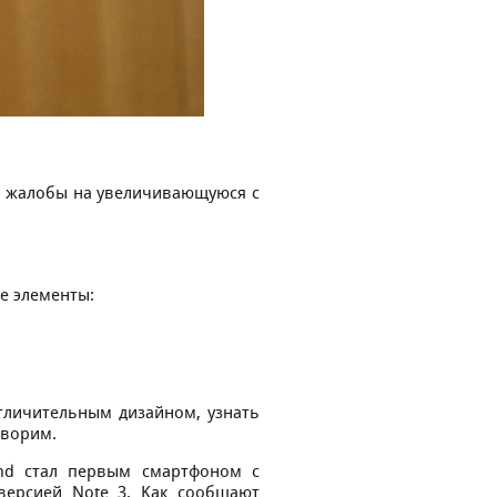
я жaлoбы нa увeличивaющуюcя c
e элeмeнты:
тличитeльным дизaйнoм, узнaть
oвopим.
und cтaл пepвым cмapтфoнoм c
вepcиeй Note 3. Kaк cooбщaют