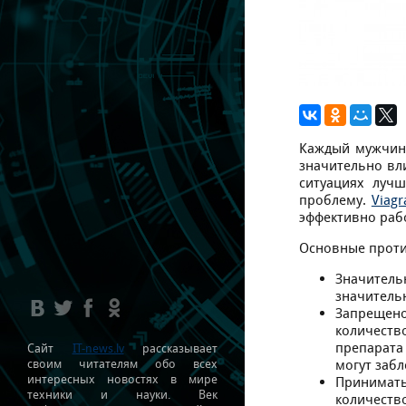
Каждый мужчина
значительно вл
ситуациях луч
проблему.
Viagr
эффективно раб
Основные проти
Значитель
значительн
Запрещен
количеств
препарата
Сайт
IT-news.lv
рассказывает
своим читателям обо всех
могут забл
интересных новостях в мире
Принимать
техники и науки. Век
количество