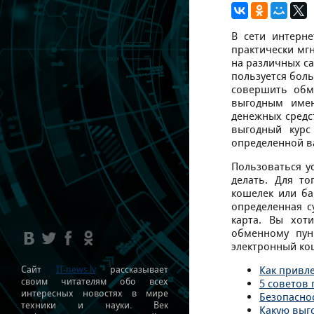
В сети интерне
практически мгн
на различных с
пользуется бол
совершить обм
выгодным имен
денежных средс
выгодный курс
определенной в
Пользоваться у
делать. Для т
кошелек или ба
определенная с
карта. Вы хот
обменному пун
электронный ко
Сайт
IT-news.lv
рассказывает
Как привле
своим читателям обо всех
5 советов 
интересных новостях в мире
Безопасно
техники и науки. Век
Какую выг