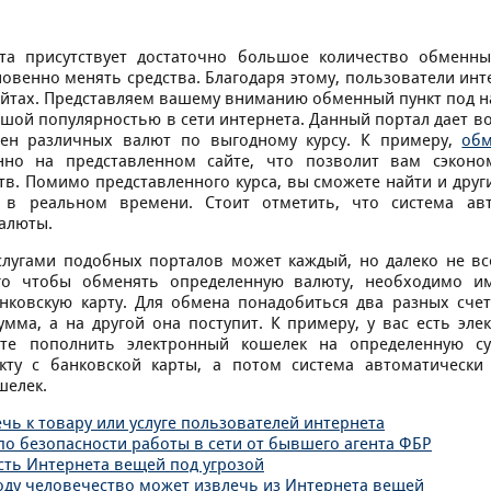
та присутствует достаточно большое количество обменны
овенно менять средства. Благодаря этому, пользователи инт
айтах. Представляем вашему вниманию обменный пункт под н
ьшой популярностью в сети интернета. Данный портал дает 
ен различных валют по выгодному курсу. К примеру,
обм
но на представленном сайте, что позволит вам сэконом
тв. Помимо представленного курса, вы сможете найти и дру
 в реальном времени. Стоит отметить, что система авт
алюты.
слугами подобных порталов может каждый, но далеко не вс
ого чтобы обменять определенную валюту, необходимо и
нковскую карту. Для обмена понадобиться два разных счета
умма, а на другой она поступит. К примеру, у вас есть эл
ите пополнить электронный кошелек на определенную су
кту с банковской карты, а потом система автоматически
шелек.
чь к товару или услуге пользователей интернета
по безопасности работы в сети от бывшего агента ФБР
сть Интернета вещей под угрозой
оду человечество может извлечь из Интернета вещей