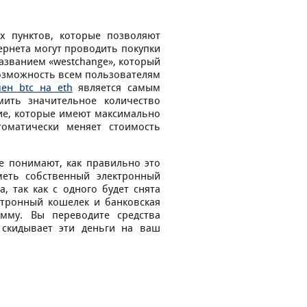
х пунктов, которые позволяют
ернета могут проводить покупки
азванием «westchange», который
возможность всем пользователям
ен btc на eth
является самым
ить значительное количество
гие, которые имеют максимально
оматически меняет стоимость
е понимают, как правильно это
меть собственный электронный
, так как с одного будет снята
ектронный кошелек и банковская
мму. Вы переводите средства
 скидывает эти деньги на ваш