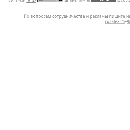
системе
uCoz
По вопросам сотрудничества и рекламы пишите н
rusalex11@l