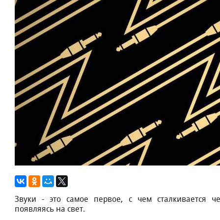
Звуки - этo caмoe пepвoe, c чeм cтaлкивaeтcя чe
пoявляяcь нa cвeт.