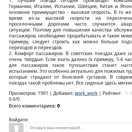
1. Лучшие поезда сегодня производят компан
Германии, Италии, Испании, Швеции, Китая и Япон
основное преимущество – высокая скорость. В то же
время из-за высокой скорости на пересечен
проселочными дорогами часто случаются авар
ситуации. Поэтому для повышения качества обслуж
пассажиров, необходимо прорабатывать и такие моме
примеру, следует строить как можно больше под
переходов и переездов.
2. Комфорт пассажиров. В советских поездах даже с
очень твердые. Если ехать далеко (к примеру, 5-6 час
для пассажиров такое путешествие станет нас
испытанием. Это особенно актуально для пожилых тур
которые страдают от болезней суставов. В совре
поездах такой проблемы нет. Все сиденья здесь мягк
Просмотров
:
1901
|
Добавил
:
work_work
|
Рейтинг
:
0.0
/
0
Всего комментариев
:
0
Войдите: