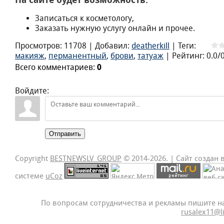
На сайте будет возможность:
Записаться к косметологу,
Заказать нужную услугу онлайн и прочее.
Просмотров
:
11708
|
Добавил
:
deatherkill
|
Теги
:
макияж
,
перманентный
,
брови
,
татуаж
|
Рейтинг
:
0.0
/
Всего комментариев
:
0
Войдите:
Отправить
Copyright
BESTNEWSLV_GROUP
© 2014-2026
. |
Сайт создан 
системе
uCoz
По вопросам сотрудничества и рекламы пишите н
rusalex11@l