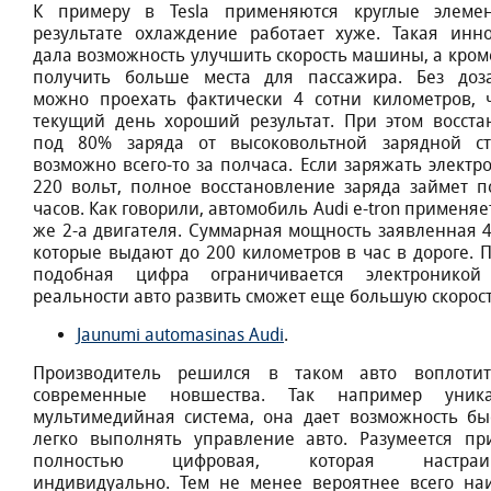
К примеру в Tesla применяются круглые элеме
результате охлаждение работает хуже. Такая инн
дала возможность улучшить скорость машины, а кроме
получить больше места для пассажира. Без доз
можно проехать фактически 4 сотни километров, 
текущий день хороший результат. При этом восста
под 80% заряда от высоковольтной зарядной с
возможно всего-то за полчаса. Если заряжать электро
220 вольт, полное восстановление заряда займет п
часов. Как говорили, автомобиль Audi e-tron применяе
же 2-а двигателя. Суммарная мощность заявленная 40
которые выдают до 200 километров в час в дороге. 
подобная цифра ограничивается электронико
реальности авто развить сможет еще большую скорост
Jaunumi automasinas Audi
.
Производитель решился в таком авто воплоти
современные новшества. Так например уника
мультимедийная система, она дает возможность бы
легко выполнять управление авто. Разумеется пр
полностью цифровая, которая настраив
индивидуально. Тем не менее вероятнее всего на