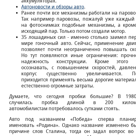
аккумуляторах.
Автоновости и обзоры авто
.
Ранее почти все механизмы работали на паровой
Так например паровозы, пожалуй уже каждый
на фотоснимках подобные механизмы, а кроме
исходящий пар. Только потом создали мотор.
35 лошадиных сил - именно столько заимел пе
мире гоночный авто. Сейчас, применение двиг
позволяет почти неограниченно повышать ско
Но тут появляются иные ограничения: прочн
надежность конструкции. Кроме этого 
осознавать, с повышением скоростей, давле
корпус существенно увеличивается. По
приходится применять весьма дорогие материал
естественно огромные затраты.
Думаете, что сегодня пробки большие? В 198
случилась пробка длиной в 200 киломе
автомобилистам потребовалось сутками стоять.
Авто под названием «Победа» сперва планир
именовать «Родина». Однако название изменено б
причине слов Сталина, тогда он задал вопрос во