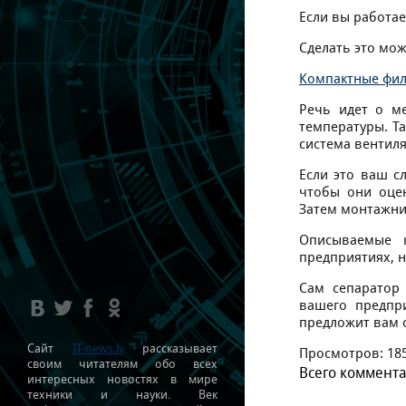
Если вы работае
Сделать это мо
Компактные фи
Речь идет о ме
температуры. Та
система вентиля
Если это ваш с
чтобы они оцен
Затем монтажни
Описываемые к
предприятиях, н
Сам сепаратор
вашего предпри
предложит вам 
Сайт
IT-news.lv
рассказывает
Просмотров
:
18
своим читателям обо всех
Всего коммент
интересных новостях в мире
техники и науки. Век