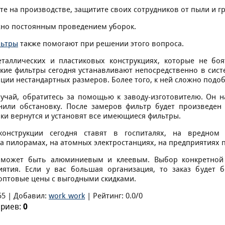
те на производстве, защитите своих сотрудников от пыли и гр
жно постоянным проведением уборок.
льтры
также помогают при решении этого вопроса.
таллических и пластиковых конструкциях, которые не бо
кие фильтры сегодня устанавливают непосредственно в систе
ции нестандартных размеров. Более того, к ней сложно подоб
лучай, обратитесь за помощью к заводу-изготовителю. Он н
или обстановку. После замеров фильтр будет произведен
ки вернутся и установят все имеющиеся фильтры.
онструкции сегодня ставят в госпиталях, на вредном 
а пилорамах, на атомных электростанциях, на предприятиях 
 может быть алюминиевым и клеевым. Выбор конкретной 
ятия. Если у вас большая организация, то заказ будет 
оптовые цены с выгодными скидками.
55
|
Добавил
:
work_work
|
Рейтинг
:
0.0
/
0
ариев
:
0