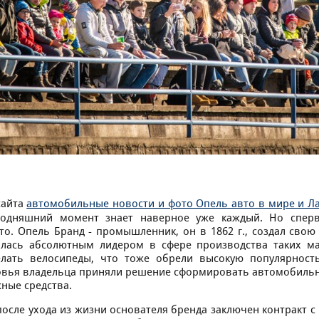
сайта
автомобильные новости и фото Опель авто в мире и Л
годняшний момент знает наверное уже каждый. Но сперв
то. Опель Бранд - промышленник, он в 1862 г., создал сво
лась абсолютным лидером в сфере производства таких ма
елать велосипеды, что тоже обрели высокую популярност
овья владельца приняли решение сформировать автомобил
ные средства.
 после ухода из жизни основателя бренда заключен контракт 