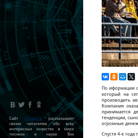
По иформации 
который на се
производить ав
Компания оказа
принимается д
тенденции, сын
Сайт
IT-news.lv
рассказывает
огромные денеж
своим читателям обо всех
интересных новостях в мире
Спустя 4-е года
техники и науки. Век